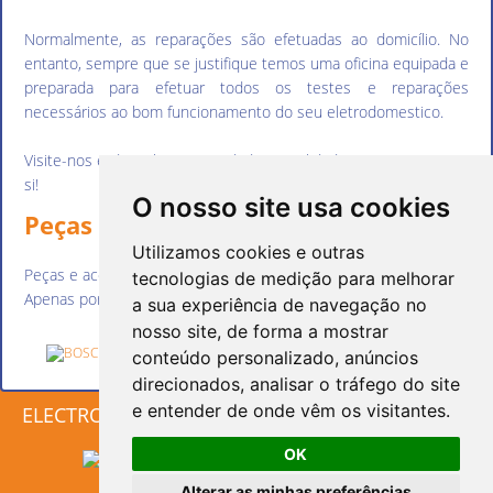
Normalmente, as reparações são efetuadas ao domicílio. No
entanto, sempre que se justifique temos uma oficina equipada e
preparada para efetuar todos os testes e reparações
necessários ao bom funcionamento do seu eletrodomestico.
Visite-nos e descubra as novidades e utilidades que temos para
si!
O nosso site usa cookies
Peças & Acessórios
Utilizamos cookies e outras
Peças e acessórios indispensáveis para facilitar o seu dia a dia.
tecnologias de medição para melhorar
Apenas por encomenda. Entre em contacto connosco.
a sua experiência de navegação no
nosso site, de forma a mostrar
conteúdo personalizado, anúncios
direcionados, analisar o tráfego do site
e entender de onde vêm os visitantes.
ELECTRO
PRECIOSA
- 2026
OK
|
Gerir Cookies
Alterar as minhas preferências